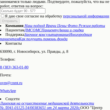
занимаемся только людьми. Подтвердите, пожалуйста, что вы не
робот, ответив на вопрос:
Я даю свое согласие на обработку
персональной информации
Отправить
Компания
Наш подход
Врачи
Цены
Фото
Режим работы
Пациентам
ДМС
ОМС
Пациенту
Акции и скидки
Поддержка
Заочное консультирование
Иногородним
пациентам
Как получить помощь фонда
Контакты
630090, г. Новосибирск, ул. Правды, д. 8
Телефон:
8 (383) 363-01-80
Почта:
ovm@cnmt.ru
WhatsApp
Соцсети
Лицензия на осуществление медицинской деятельности
№ Л041-01125-54/00383651
от 24 марта 2020г.
ООО "Центр