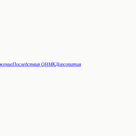
ужение
Последствия ОНМК
Дорсопатия