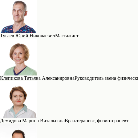
Тугаев Юрий Николаевич
Массажист
Клепикова Татьяна Александровна
Руководитель звена физическ
Демидова Марина Витальевна
Врач-терапевт, физиотерапевт