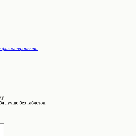
 физиотерапевта
ну.
я лучше без таблеток.