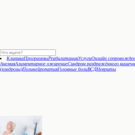
Клиника
Программы
Реабилитация
Услуги
Онлайн сопровожде
Анемия
Алиментарное ожирение
Синдром раздражённого кишечн
(хондрозы)
Полинейропатия
Головные боли
ВСД
Невриты