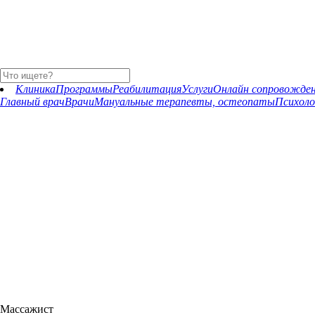
Клиника
Программы
Реабилитация
Услуги
Онлайн сопровожде
Главный врач
Врачи
Мануальные терапевты, остеопаты
Психоло
Тугаев Юрий Николаевич
Массажист