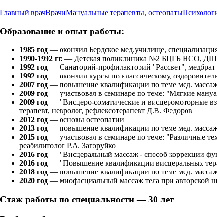
Главный врач
Врачи
Мануальные терапевты, остеопаты
Психолог
Образование и опыт работы:
1985 год
— окончил Бердское мед.училище, специализаци
1990-1992 гг.
— Детская поликлиника №2 БЦГБ НСО, ДШО
1992 год
— Санаторий-профилакторий "Рассвет", медбрат
1992 год
— окончил курсы по классическому, оздоровитель
2007 год
— повышение квалификации по теме мед. массаж
2009 год
— участвовал в семинаре по теме: "Мягкие мануа
2009 год
— "Висцеро-соматические и висцеромоторные вз
терапевт, невролог, рефлексотерапевт Д.В. Федоров
2012 год
— основы остеопатии
2013 год
— повышение квалификации по теме мед. масса
2015 год
— участвовал в семинаре по теме: "Различные те
реабилитолог Р.А. Загоруйко
2016 год
— "Висцеральный массаж - способ коррекции фу
2016 год
— "Повышение квалификации висцеральных терап
2018 год
— повышение квалификации по теме мед. массаж
2020 год
— миофасциальный массаж тела при авторской ш
Стаж работы по специальности — 30 лет