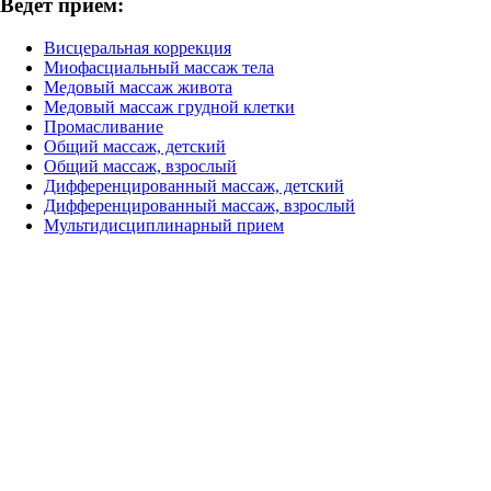
Ведёт приём:
Висцеральная коррекция
Миофасциальный массаж тела
Медовый массаж живота
Медовый массаж грудной клетки
Промасливание
Общий массаж, детский
Общий массаж, взрослый
Дифференцированный массаж, детский
Дифференцированный массаж, взрослый
Мультидисциплинарный прием