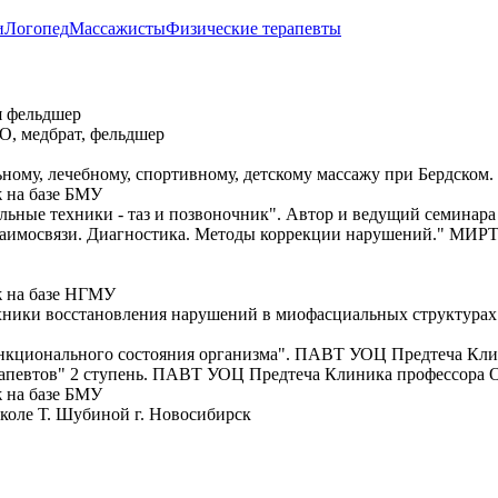
и
Логопед
Массажисты
Физические терапевты
я фельдшер
, медбрат, фельдшер
ному, лечебному, спортивному, детскому массажу при Бердском.
 на базе БМУ
льные техники - таз и позвоночник". Автор и ведущий семинара
аимосвязи. Диагностика. Методы коррекции нарушений." МИРТ
ж на базе НГМУ
хники восстановления нарушений в миофасциальных структурах".
нкционального состояния организма". ПАВТ УОЦ Предтеча Клин
евтов" 2 ступень. ПАВТ УОЦ Предтеча Клиника профессора О
 на базе БМУ
коле Т. Шубиной г. Новосибирск