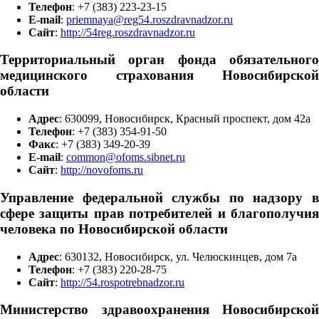
Телефон
: +7 (383) 223-23-15
E-mail
:
priemnaya@reg54.roszdravnadzor.ru
Сайт
:
http://54reg.roszdravnadzor.ru
Территориальный орган фонда обязательного
медицинского страхования Новосибирской
области
Адрес
: 630099, Новосибирск, Красный проспект, дом 42а
Телефон
: +7 (383) 354-91-50
Факс
: +7 (383) 349-20-39
E-mail
:
common@ofoms.sibnet.ru
Сайт
:
http://novofoms.ru
Управление федеральной службы по надзору в
сфере защиты прав потребителей и благополучия
человека по Новосибирской области
Адрес
: 630132, Новосибирск, ул. Челюскинцев, дом 7а
Телефон
: +7 (383) 220-28-75
Сайт
:
http://54.rospotrebnadzor.ru
Министерство здравоохранения Новосибирской