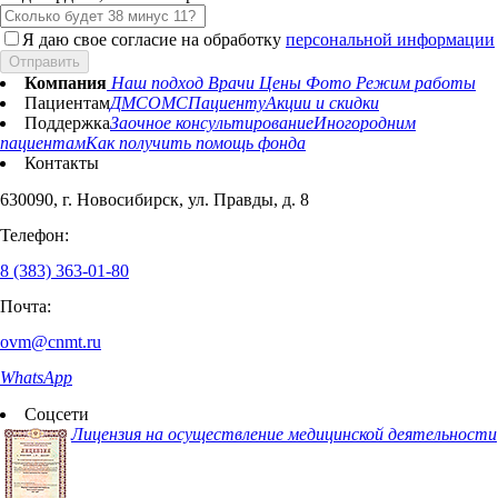
Я даю свое согласие на обработку
персональной информации
Отправить
Компания
Наш подход
Врачи
Цены
Фото
Режим работы
Пациентам
ДМС
ОМС
Пациенту
Акции и скидки
Поддержка
Заочное консультирование
Иногородним
пациентам
Как получить помощь фонда
Контакты
630090, г. Новосибирск, ул. Правды, д. 8
Телефон:
8 (383) 363-01-80
Почта:
ovm@cnmt.ru
WhatsApp
Соцсети
Лицензия на осуществление медицинской деятельности