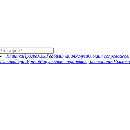
Клиника
Программы
Реабилитация
Услуги
Онлайн сопровожде
Главный врач
Врачи
Мануальные терапевты, остеопаты
Психоло
Шахраманян Елена Владими