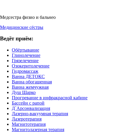
Медсестра физио и бальнео
Медицинские сёстры
Ведёт приём:
Обёртывание
Глинолечение
Грязелечение
Озокеритолечение
Гидромассаж
Ванна ДЕТОКС
Ванна обогащенная
Ванна жемчужная
Душ Шарко
Прогревание в инфракрасной кабине
Бассейн с рапой
Д`Арсонвализация
Лазерно-вакуумная терапия
Лазеротерапия
Магнитотерапия
Магнитолазерная терапия