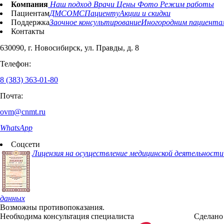
Компания
Наш подход
Врачи
Цены
Фото
Режим работы
Пациентам
ДМС
ОМС
Пациенту
Акции и скидки
Поддержка
Заочное консультирование
Иногородним пациента
Контакты
630090, г. Новосибирск, ул. Правды, д. 8
Телефон:
8 (383) 363-01-80
Почта:
ovm@cnmt.ru
WhatsApp
Соцсети
Лицензия на осуществление медицинской деятельност
данных
Возможны противопоказания.
Необходима консультация специалиста
Сделано 