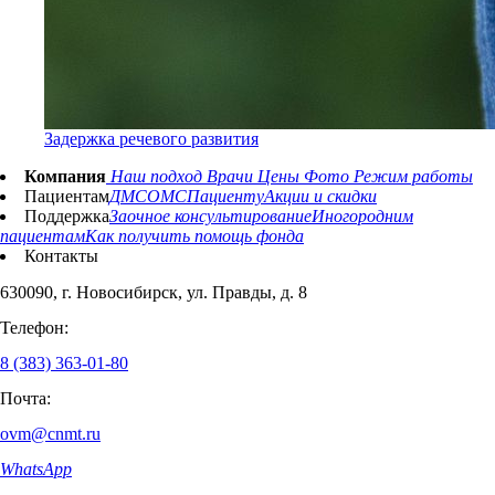
Задержка речевого развития
Компания
Наш подход
Врачи
Цены
Фото
Режим работы
Пациентам
ДМС
ОМС
Пациенту
Акции и скидки
Поддержка
Заочное консультирование
Иногородним
пациентам
Как получить помощь фонда
Контакты
630090, г. Новосибирск, ул. Правды, д. 8
Телефон:
8 (383) 363-01-80
Почта:
ovm@cnmt.ru
WhatsApp