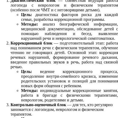
Диагностический блок
— совместная ведущая работ
логопеда с неврологом и физическим терапевтом
(особенно после ЧМТ и с неговорящими детьми).
Цель:
диагностика факторов риска для каждой
семьи, разработка коррекционной программы.
Методы:
анализ биографической информации,
медицинской документации, обследование детей с
помощью наблюдения и бесед, выявление
нарушений речи и неврологической симптоматики.
Коррекционный блок
— подготовительный этап: работа
над пониманием речи с физическим терапевтом, обучение
чтению не говорящих детей. Основной этап: коррекция
речевых нарушений, формирование речевого дыхания,
введение правильных звуков в речь, работа над связной
речью.
Цель:
ведение коррекционного процесса,
преодоление внутри-семейного кризиса, изменение
родительских установок и позиций для понимания
новых форм общения с ребенком.
Методы:
индивидуальные коррекционные занятия,
работа в бригаде с физическими терапевтами,
неврологом, родителями и детьми.
Контрольно-оценочный блок
— для тех, кто регулярно
занимается с логопедом, неврологом и физическим
терапевтом.