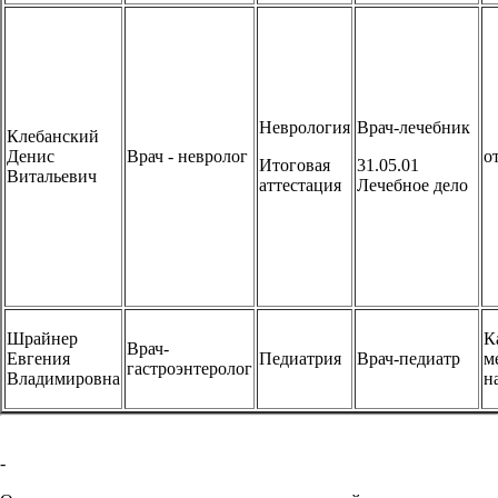
Неврология
Врач-лечебник
Клебанский
Денис
Врач - невролог
о
Итоговая
31.05.01
Витальевич
аттестация
Лечебное дело
Шрайнер
К
Врач-
Евгения
Педиатрия
Врач-педиатр
м
гастроэнтеролог
Владимировна
н
-