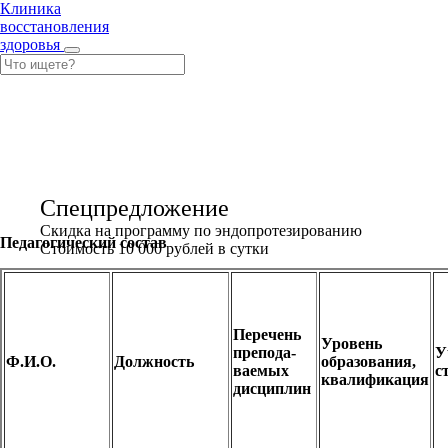
Клиника
восстановления
здоровья
Спецпредложение
Скидка на программу по эндопротезированию
Педагогический состав
Стоимость 10 000 рублей в сутки
Перечень
Уровень
препода­
У
Ф.И.О.
Должность
образования,
ваемых
с
квалификация
дисциплин